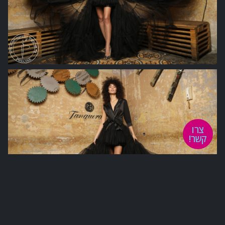
צרו
קשר!